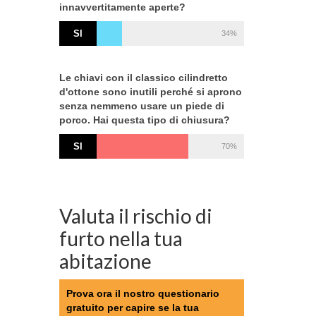
innavvertitamente aperte?
SI
34%
Le chiavi con il classico cilindretto
d'ottone sono inutili perché si aprono
senza nemmeno usare un piede di
porco. Hai questa tipo di chiusura?
SI
70%
Valuta il rischio di
furto nella tua
abitazione
Prova ora il nostro questionario
gratuito per capire se la tua