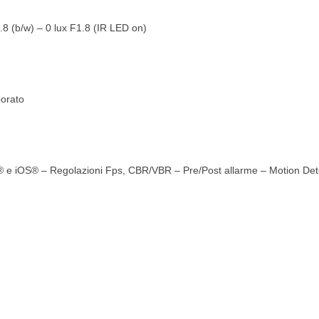
1.8 (b/w) – 0 lux F1.8 (IR LED on)
porato
® e iOS® – Regolazioni Fps, CBR/VBR – Pre/Post allarme – Motion Det