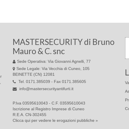
MASTERSECURITY di Bruno
Mauro & C. snc
Sede Operativa: Via Giovanni Agnelli, 77
Sede Legale: Via Vecchia di Cuneo, 105
L
BEINETTE (CN) 12081
r
Tel. 0171.385039 - Fax 0171.385605
,
Va
info@mastersecurityantifurti.it
As
Pr
P.Iva 03595610043 - C.F. 03595610043
Co
Iscrizione al Registro Imprese di Cuneo
R.E.A. CN-302455
Clicca qui per vedere le erogazioni pubbliche »