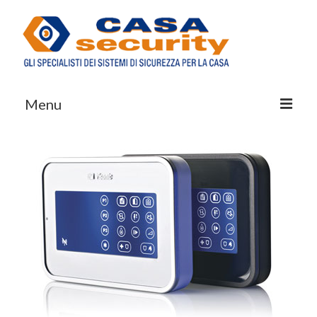
Menu
Chi Siamo
Prodotti
Servizi
VerASSISTENZA
Blog
Contatti