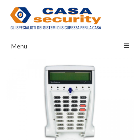
Menu
Chi Siamo
Prodotti
Servizi
VerASSISTENZA
Blog
Contatti