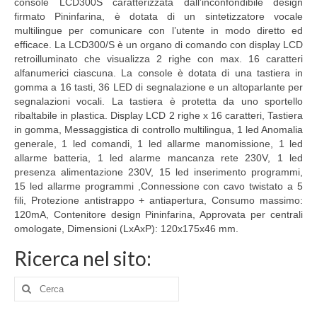
console LCD300S caratterizzata dall’inconfondibile design
firmato Pininfarina, è dotata di un sintetizzatore vocale
multilingue per comunicare con l’utente in modo diretto ed
efficace. La LCD300/S è un organo di comando con display LCD
retroilluminato che visualizza 2 righe con max. 16 caratteri
alfanumerici ciascuna. La console è dotata di una tastiera in
gomma a 16 tasti, 36 LED di segnalazione e un altoparlante per
segnalazioni vocali. La tastiera è protetta da uno sportello
ribaltabile in plastica. Display LCD 2 righe x 16 caratteri, Tastiera
in gomma, Messaggistica di controllo multilingua, 1 led Anomalia
generale, 1 led comandi, 1 led allarme manomissione, 1 led
allarme batteria, 1 led alarme mancanza rete 230V, 1 led
presenza alimentazione 230V, 15 led inserimento programmi,
15 led allarme programmi ,Connessione con cavo twistato a 5
fili, Protezione antistrappo + antiapertura, Consumo massimo:
120mA, Contenitore design Pininfarina, Approvata per centrali
omologate, Dimensioni (LxAxP): 120x175x46 mm.
Ricerca nel sito:
Cerca: