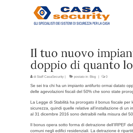
Il tuo nuovo impiant
doppio di quanto lo
di
Staff CasaSecurity
|
postato in:
Blog
|
0
Se sei tra chi ha un impianto antifurto ormai datato op
delle agevolazioni fiscali del 50% che sono state pror
La Legge di Stabilità ha prorogato il bonus fiscale per 
sicurezza, quindi quelle relative all’installazione di u
al 31 dicembre 2016 sono detraibili nella misura del 5
Il bonus opera sotto forma di detrazione dell’IRPEF delle
comuni negli edifici residenziali. La detrazione è riparti