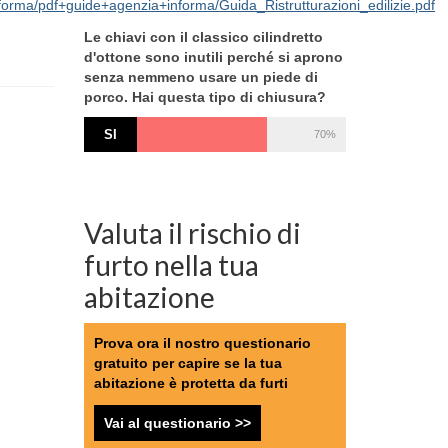
informa/pdf+guide+agenzia+informa/Guida_Ristrutturazioni_edilizie.pdf
Le chiavi con il classico cilindretto
d'ottone sono inutili perché si aprono
senza nemmeno usare un piede di
porco. Hai questa tipo di chiusura?
SI
70%
Valuta il rischio di
furto nella tua
abitazione
Prova ora il nostro questionario
gratuito per capire se la tua
abitazione è protetta da furti
Vai al questionario >>