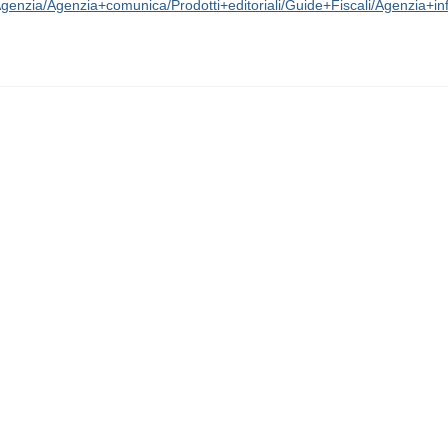
si/Agenzia/Agenzia+comunica/Prodotti+editoriali/Guide+Fiscali/Agenzia+