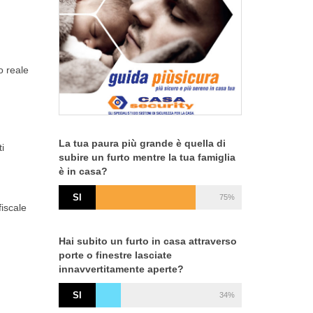
to reale
La tua paura più grande è quella di
i
subire un furto mentre la tua famiglia
è in casa?
SI
75%
fiscale
Hai subito un furto in casa attraverso
porte o finestre lasciate
innavvertitamente aperte?
SI
34%