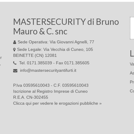
MASTERSECURITY di Bruno
Mauro & C. snc
Sede Operativa: Via Giovanni Agnelli, 77
Sede Legale: Via Vecchia di Cuneo, 105
L
BEINETTE (CN) 12081
r
Tel. 0171.385039 - Fax 0171.385605
,
Va
info@mastersecurityantifurti.it
As
Pr
P.Iva 03595610043 - C.F. 03595610043
Co
Iscrizione al Registro Imprese di Cuneo
R.E.A. CN-302455
Clicca qui per vedere le erogazioni pubbliche »