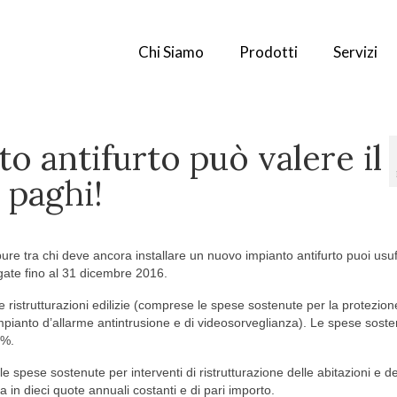
Chi Siamo
Prodotti
Servizi
o antifurto può valere il
 paghi!
pure tra chi deve ancora installare un nuovo impianto antifurto puoi usuf
ogate fino al 31 dicembre 2016.
le ristrutturazioni edilizie (comprese le spese sostenute per la protezion
n impianto d’allarme antintrusione e di videosorveglianza). Le spese soste
0%.
 spese sostenute per interventi di ristrutturazione delle abitazioni e del
ta in dieci quote annuali costanti e di pari importo.