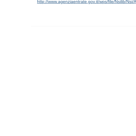
http://www.agenziaentrate.gov.it/wps/file/Nsilib/N