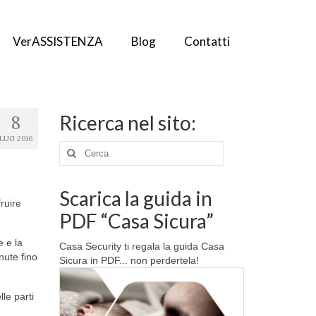
VerASSISTENZA
Blog
Contatti
Ricerca nel sito:
8
LUG 2016
Cerca:
Scarica la guida in
ruire
PDF “Casa Sicura”
e e la
Casa Security ti regala la guida Casa
nute fino
Sicura in PDF... non perdertela!
le parti